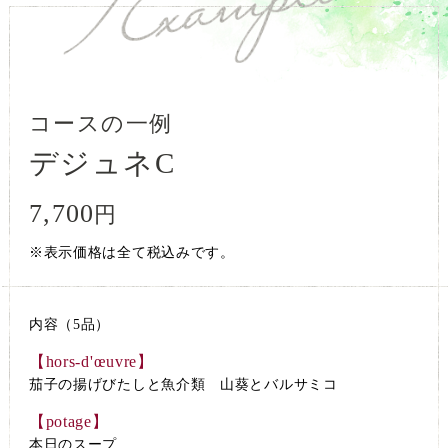
コースの一例
デジュネC
7,700
円
※表示価格は全て税込みです。
内容（5品）
【hors-d'œuvre】
茄子の揚げびたしと魚介類 山葵とバルサミコ
【potage】
本日のスープ