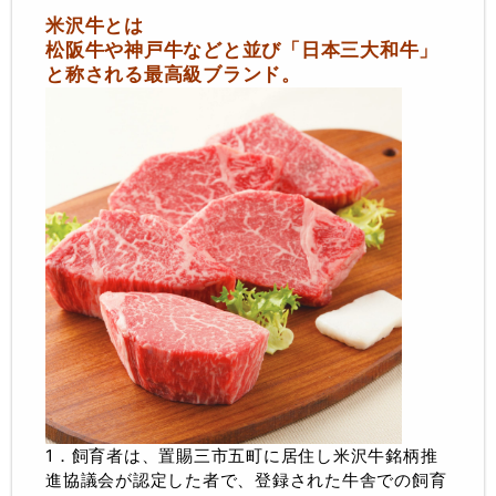
米沢牛とは
松阪牛や神戸牛などと並び「日本三大和牛」
と称される最高級ブランド。
1．飼育者は、置賜三市五町に居住し米沢牛銘柄推
進協議会が認定した者で、登録された牛舎での飼育