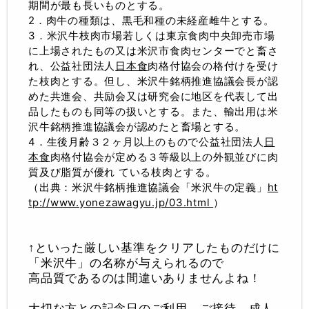
期間が最も長いものとする。
2．肉牛の種類は、黒毛和種の未経産雌牛とする。
3．米沢牛枝肉市場若しくは東京食肉中央卸売市場
に上場されたもの又は米沢市食肉センターでと畜さ
れ、公益社団法人
日本食
肉格付協会の格付けを受け
た枝肉とする。但し、米沢牛銘柄推進協議会長が認
めた共進会、共励会又は研究会に地区を代表して出
品したものも同等の扱いとする。また、輸出用は米
沢牛銘柄推進協議会が認めたと畜場とする。
4．生後月齢３２ヶ月以上のもので公益社団法人
日
本食
肉格付協会が定める３等級以上の外観並びに肉
質及び脂質が優れ ている枝肉とする。
（出典：米沢牛銘柄推進協議会「米沢牛の定義」
ht
tp://www.yonezawagyu.jp/03.html
）
↑といった厳しい基準をクリアしたものだけに
「米沢牛」の名称が与えられるので
高品質であるのは間違いありませんよね！
大切な方との記念日のご利用、ご接待、成人